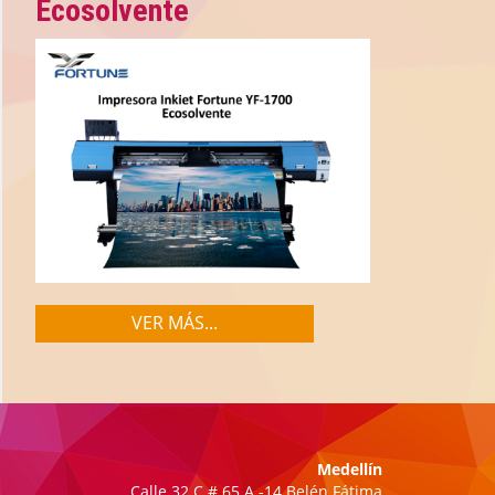
Ecosolvente
VER MÁS...
Medellín
Calle 32 C # 65 A -14 Belén Fátima